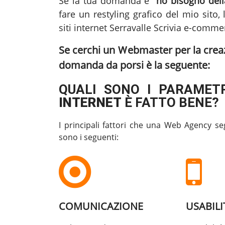
Se la tua domanda è
"ho bisogno della
fare un restyling grafico del mio sito, 
siti internet Serravalle Scrivia
e-commerc
Se cerchi un Webmaster per la
creaz
domanda da porsi è la seguente:
QUALI SONO I PARAMETR
INTERNET
È FATTO BENE?
I principali fattori che una Web Agency se
sono i seguenti:
COMUNICAZIONE
USABILI