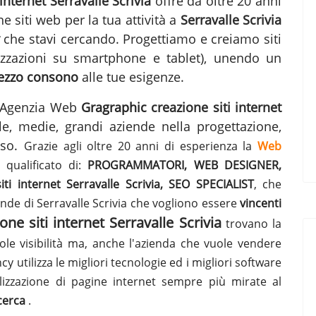
 internet Serravalle Scrivia
offre da oltre 20 anni
e siti web per la tua attività a
Serravalle Scrivia
che stavi cercando. Progettiamo e creiamo siti
lizzazioni su smartphone e tablet), unendo un
ezzo consono
alle tue esigenze.
ra Agenzia Web
Gragraphic
creazione siti internet
le, medie, grandi aziende nella progettazione,
sso.
Grazie agli oltre 20 anni di esperienza la
Web
qualificato di:
PROGRAMMATORI, WEB DESIGNER,
i internet Serravalle Scrivia, SEO SPECIALIST
, che
ende di Serravalle Scrivia che vogliono essere
vincenti
one siti internet Serravalle Scrivia
trovano la
uole visibilità ma, anche l'azienda che vuole vendere
y utilizza le migliori tecnologie ed i migliori software
alizzazione di pagine internet sempre più mirate al
icerca
.