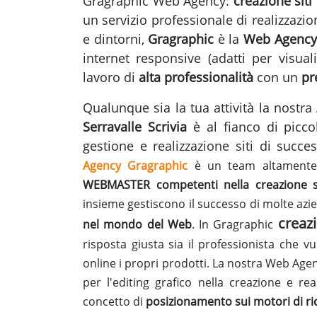
Gragraphic Web Agency:
creazione siti
un servizio professionale di realizzazion
e dintorni,
Gragraphic
è la
Web Agency
internet responsive (adatti per visua
lavoro di
alta professionalità
con un
pr
Qualunque sia la tua attività la nost
Serravalle Scrivia
è al fianco di picco
gestione e
realizzazione siti
di succe
Agency Gragraphic
è un team altamente 
WEBMASTER competenti nella creazione sit
insieme gestiscono il successo di molte azi
creazi
nel mondo del Web
. In Gragraphic
risposta giusta sia il professionista che v
online i propri prodotti. La nostra Web Agenc
per l'editing grafico nella creazione e re
concetto di
posizionamento sui motori di r