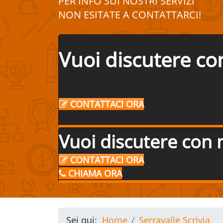
PER INFO SUI
NOSTRI
SERVIZI
NON ESITATE A
CONTATTA
R
CI!
Vuoi discutere co
CONTATTACI ORA
Vuoi discutere con 
CONTATTACI ORA
CHIAMA ORA
Sei qui:
Home
Serravalle Scrivia