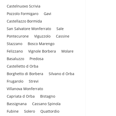
Castelnuovo Scrivia
Pozzolo Formigaro
Gavi
Castellazzo Bormida
San Salvatore Monferrato
Sale
Pontecurone
Viguzzolo
Cassine
Stazzano
Bosco Marengo
Felizzano
Vignole Borbera
Molare
Basaluzzo
Predosa
Castelletto d Orba
Borghetto di Borbera
Silvano d Orba
Frugarolo
Strevi
Villanova Monferrato
Capriata d Orba
Bistagno
Bassignana
Cassano Spinola
Fubine
Solero
Quattordio