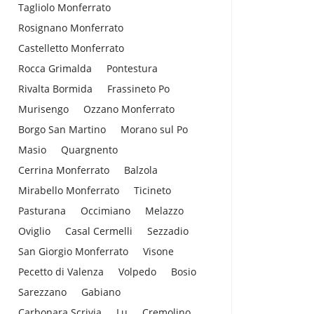
Tagliolo Monferrato
Rosignano Monferrato
Castelletto Monferrato
Rocca Grimalda
Pontestura
Rivalta Bormida
Frassineto Po
Murisengo
Ozzano Monferrato
Borgo San Martino
Morano sul Po
Masio
Quargnento
Cerrina Monferrato
Balzola
Mirabello Monferrato
Ticineto
Pasturana
Occimiano
Melazzo
Oviglio
Casal Cermelli
Sezzadio
San Giorgio Monferrato
Visone
Pecetto di Valenza
Volpedo
Bosio
Sarezzano
Gabiano
Carbonara Scrivia
Lu
Cremolino