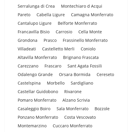
Serralunga di Crea
Montechiaro d Acqui
Pareto
Cabella Ligure
Camagna Monferrato
Cantalupo Ligure
Belforte Monferrato
Francavilla Bisio
Carrosio
Cella Monte
Grondona
Prasco
Frassinello Monferrato
Villadeati
Castelletto Merli
Coniolo
Altavilla Monferrato
Brignano Frascata
Carezzano
Frascaro
Sant Agata Fossili
Odalengo Grande
Orsara Bormida
Cereseto
Castelspina
Morbello
Sardigliano
Castellar Guidobono
Rivarone
Pomaro Monferrato
Alzano Scrivia
Casaleggio Boiro
Sala Monferrato
Bozzole
Ponzano Monferrato
Costa Vescovato
Montemarzino
Cuccaro Monferrato