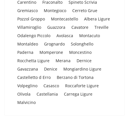
Carentino
Fraconalto
Spineto Scrivia
Gremiasco
Montegioco
Cerreto Grue
Pozzol Groppo
Montecastello
Albera Ligure
Villamiroglio
Guazzora
Cavatore
Treville
Odalengo Piccolo
Avolasca
Montacuto
Montaldeo
Grognardo
Solonghello
Paderna
Momperone
Moncestino
Rocchetta Ligure
Merana
Dernice
Gavazzana
Denice
Mongiardino Ligure
Castelletto d Erro
Berzano di Tortona
Volpeglino
Casasco
Roccaforte Ligure
Olivola
Castellania
Carrega Ligure
Malvicino