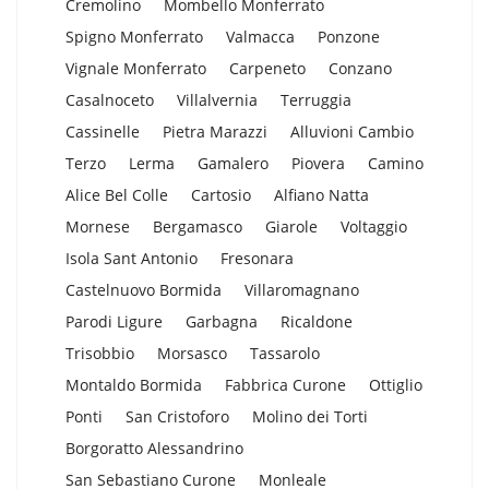
Cremolino
Mombello Monferrato
Spigno Monferrato
Valmacca
Ponzone
Vignale Monferrato
Carpeneto
Conzano
Casalnoceto
Villalvernia
Terruggia
Cassinelle
Pietra Marazzi
Alluvioni Cambio
Terzo
Lerma
Gamalero
Piovera
Camino
Alice Bel Colle
Cartosio
Alfiano Natta
Mornese
Bergamasco
Giarole
Voltaggio
Isola Sant Antonio
Fresonara
Castelnuovo Bormida
Villaromagnano
Parodi Ligure
Garbagna
Ricaldone
Trisobbio
Morsasco
Tassarolo
Montaldo Bormida
Fabbrica Curone
Ottiglio
Ponti
San Cristoforo
Molino dei Torti
Borgoratto Alessandrino
San Sebastiano Curone
Monleale