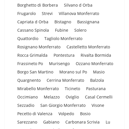
Borghetto di Borbera
Silvano d Orba
Frugarolo
Strevi
Villanova Monferrato
Capriata d Orba
Bistagno
Bassignana
Cassano Spinola
Fubine
Solero
Quattordio
Tagliolo Monferrato
Rosignano Monferrato
Castelletto Monferrato
Rocca Grimalda
Pontestura
Rivalta Bormida
Frassineto Po
Murisengo
Ozzano Monferrato
Borgo San Martino
Morano sul Po
Masio
Quargnento
Cerrina Monferrato
Balzola
Mirabello Monferrato
Ticineto
Pasturana
Occimiano
Melazzo
Oviglio
Casal Cermelli
Sezzadio
San Giorgio Monferrato
Visone
Pecetto di Valenza
Volpedo
Bosio
Sarezzano
Gabiano
Carbonara Scrivia
Lu