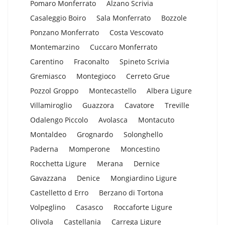
Pomaro Monferrato
Alzano Scrivia
Casaleggio Boiro
Sala Monferrato
Bozzole
Ponzano Monferrato
Costa Vescovato
Montemarzino
Cuccaro Monferrato
Carentino
Fraconalto
Spineto Scrivia
Gremiasco
Montegioco
Cerreto Grue
Pozzol Groppo
Montecastello
Albera Ligure
Villamiroglio
Guazzora
Cavatore
Treville
Odalengo Piccolo
Avolasca
Montacuto
Montaldeo
Grognardo
Solonghello
Paderna
Momperone
Moncestino
Rocchetta Ligure
Merana
Dernice
Gavazzana
Denice
Mongiardino Ligure
Castelletto d Erro
Berzano di Tortona
Volpeglino
Casasco
Roccaforte Ligure
Olivola
Castellania
Carrega Ligure