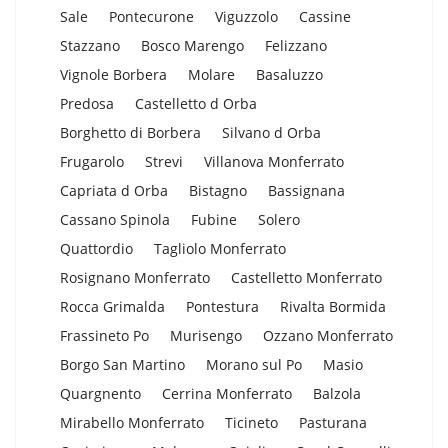
Sale
Pontecurone
Viguzzolo
Cassine
Stazzano
Bosco Marengo
Felizzano
Vignole Borbera
Molare
Basaluzzo
Predosa
Castelletto d Orba
Borghetto di Borbera
Silvano d Orba
Frugarolo
Strevi
Villanova Monferrato
Capriata d Orba
Bistagno
Bassignana
Cassano Spinola
Fubine
Solero
Quattordio
Tagliolo Monferrato
Rosignano Monferrato
Castelletto Monferrato
Rocca Grimalda
Pontestura
Rivalta Bormida
Frassineto Po
Murisengo
Ozzano Monferrato
Borgo San Martino
Morano sul Po
Masio
Quargnento
Cerrina Monferrato
Balzola
Mirabello Monferrato
Ticineto
Pasturana