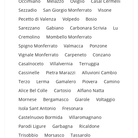
Occimiano
Melazzo
Oviglio
Casal Cermelli
Sezzadio
San Giorgio Monferrato
Visone
Pecetto di Valenza
Volpedo
Bosio
Sarezzano
Gabiano
Carbonara Scrivia
Lu
Cremolino
Mombello Monferrato
Spigno Monferrato
Valmacca
Ponzone
Vignale Monferrato
Carpeneto
Conzano
Casalnoceto
Villalvernia
Terruggia
Cassinelle
Pietra Marazzi
Alluvioni Cambio
Terzo
Lerma
Gamalero
Piovera
Camino
Alice Bel Colle
Cartosio
Alfiano Natta
Mornese
Bergamasco
Giarole
Voltaggio
Isola Sant Antonio
Fresonara
Castelnuovo Bormida
Villaromagnano
Parodi Ligure
Garbagna
Ricaldone
Trisobbio
Morsasco
Tassarolo