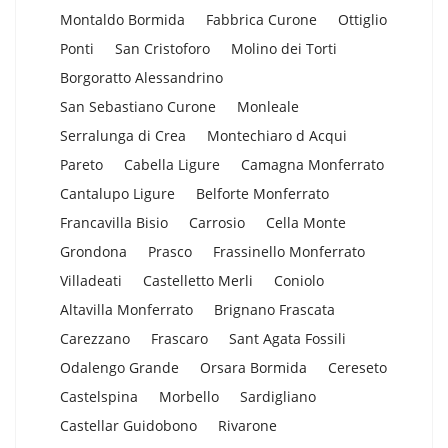
Montaldo Bormida
Fabbrica Curone
Ottiglio
Ponti
San Cristoforo
Molino dei Torti
Borgoratto Alessandrino
San Sebastiano Curone
Monleale
Serralunga di Crea
Montechiaro d Acqui
Pareto
Cabella Ligure
Camagna Monferrato
Cantalupo Ligure
Belforte Monferrato
Francavilla Bisio
Carrosio
Cella Monte
Grondona
Prasco
Frassinello Monferrato
Villadeati
Castelletto Merli
Coniolo
Altavilla Monferrato
Brignano Frascata
Carezzano
Frascaro
Sant Agata Fossili
Odalengo Grande
Orsara Bormida
Cereseto
Castelspina
Morbello
Sardigliano
Castellar Guidobono
Rivarone